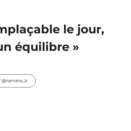
plaçable le jour,
un équilibre »
@hamana_b