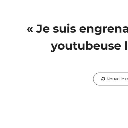
« Je suis engren
youtubeuse la
Nouvelle r